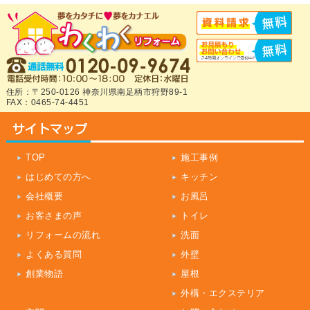
住所：〒250-0126 神奈川県南足柄市狩野89-1
FAX：0465-74-4451
TOP
施工事例
はじめての方へ
キッチン
会社概要
お風呂
お客さまの声
トイレ
リフォームの流れ
洗面
よくある質問
外壁
創業物語
屋根
外構・エクステリア