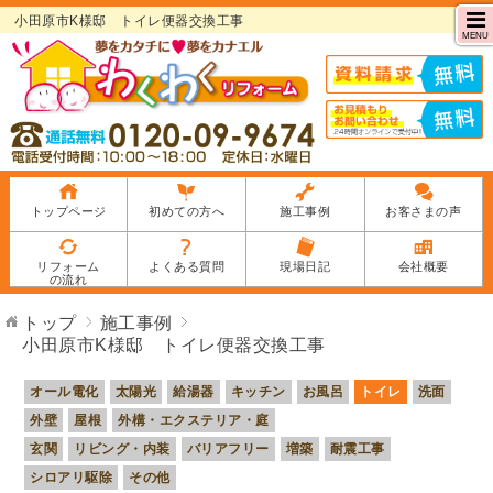
小田原市K様邸 トイレ便器交換工事
MENU
トップページ
初めての方へ
施工事例
お客さまの声
リフォーム
よくある質問
現場日記
会社概要
の流れ
トップ
施工事例
小田原市K様邸 トイレ便器交換工事
オール電化
太陽光
給湯器
キッチン
お風呂
トイレ
洗面
外壁
屋根
外構・エクステリア・庭
玄関
リビング・内装
バリアフリー
増築
耐震工事
シロアリ駆除
その他