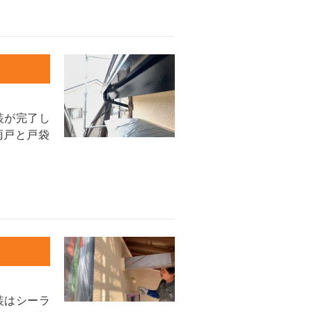
装が完了し
雨戸と戸袋
装はシーラ