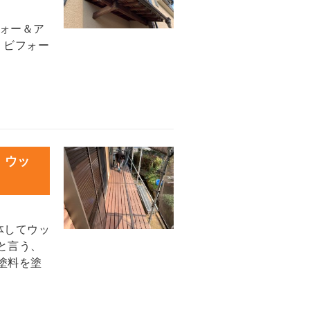
ォー＆ア
 ビフォー
 ウッ
体してウッ
と言う、
塗料を塗