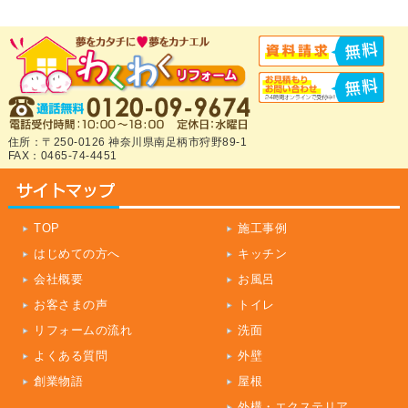
住所：〒250-0126 神奈川県南足柄市狩野89-1
FAX：0465-74-4451
TOP
施工事例
はじめての方へ
キッチン
会社概要
お風呂
お客さまの声
トイレ
リフォームの流れ
洗面
よくある質問
外壁
創業物語
屋根
外構・エクステリア