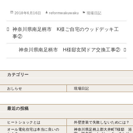
投
作
カ
2018年6月16日
reformwakuwaku
現場日記
稿
成
テ
日:
者
ゴ
神奈川県南足柄市 K様ご自宅のウッドデッキ工
リ
ー
事②
神奈川県南足柄市 H様邸玄関ドア交換工事②
カテゴリー
おしらせ
現場日記
最近の投稿
ヒートショックとは
外壁塗装で失敗しないためには？
オール電化住宅は本当に良いの
神奈川県足柄上郡大井町T様邸 浴